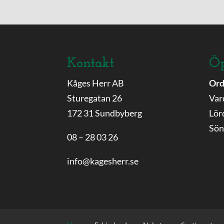
Kontakt
Öp
Kåges Herr AB
Ord
Sturegatan 26
Var
172 31 Sundbyberg
Lör
Sön
08 – 28 03 26
info@kagesherr.se