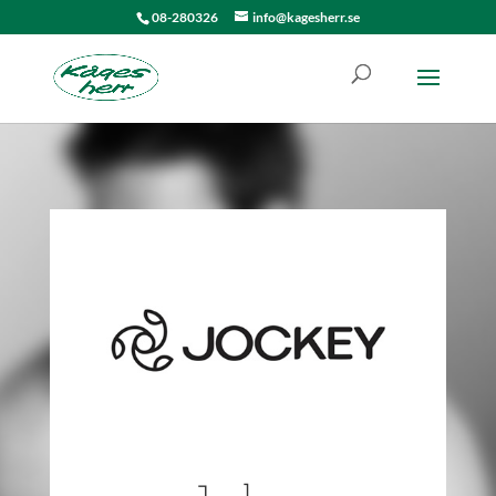
08-280326
info@kagesherr.se