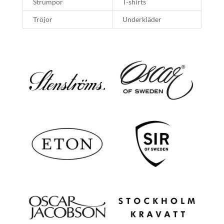
Strumpor
T-shirts
Tröjor
Underkläder